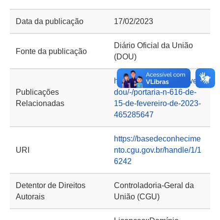
Data da publicação
17/02/2023
Diário Oficial da União
Fonte da publicação
(DOU)
https://www.in.gov.br/web/
Publicações
dou/-/portaria-n-616-de-
Relacionadas
15-de-fevereiro-de-2023-
465285647
https://basedeconhecime
URI
nto.cgu.gov.br/handle/1/1
6242
Detentor de Direitos
Controladoria-Geral da
Autorais
União (CGU)