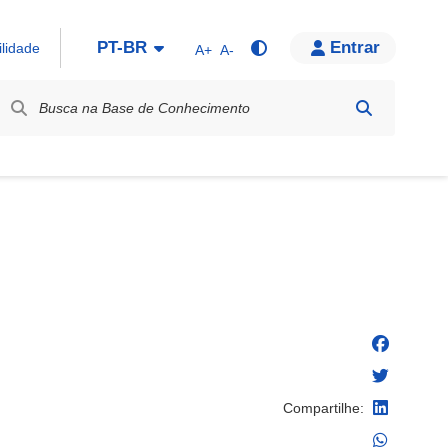
PT-BR
Entrar
ilidade
A+
A-
bel / Rótulo
Compartilhe: