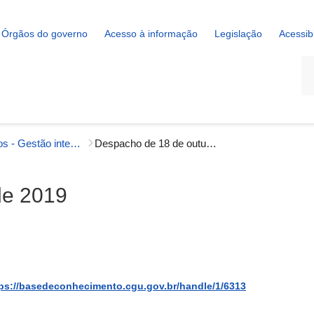
Órgãos do governo
Acesso à informação
Legislação
Acessib
La
Despachos - Gestão interna
Despacho de 18 de outubro de 2019
de 2019
ps://basedeconhecimento.cgu.gov.br/handle/1/6313