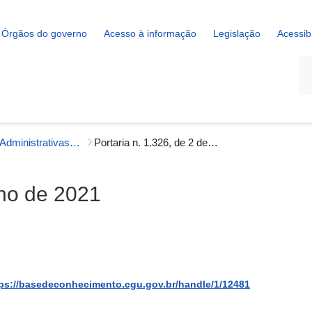
Órgãos do governo
Acesso à informação
Legislação
Acessib
La
Portarias Administrativas - Gestão Interna
Portaria n. 1.326, de 2 de junho de 2021
nho de 2021
ps://basedeconhecimento.cgu.gov.br/handle/1/12481