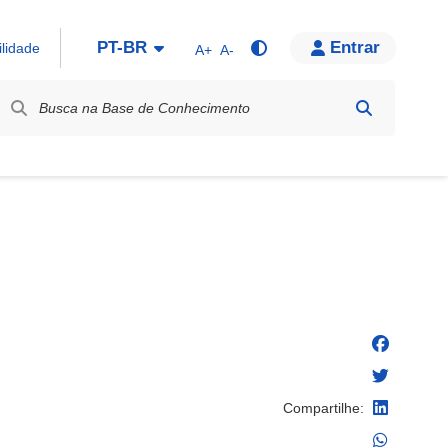
PT-BR
Entrar
ilidade
A+
A-
bel / Rótulo
Compartilhe: