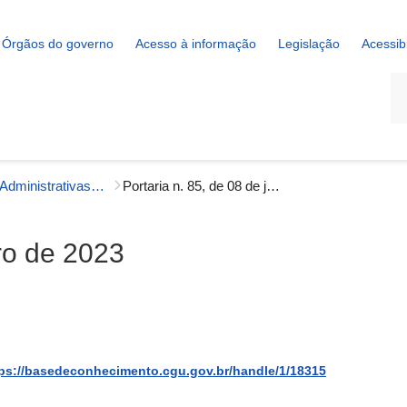
Órgãos do governo
Acesso à informação
Legislação
Acessib
La
Portarias Administrativas - Gestão Interna
Portaria n. 85, de 08 de janeiro de 2023
iro de 2023
ps://basedeconhecimento.cgu.gov.br/handle/1/18315