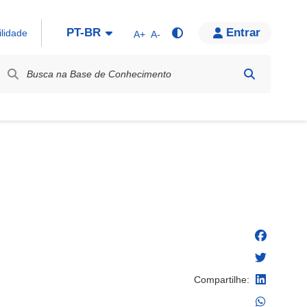
PT-BR
Entrar
ilidade
A+
A-
bel / Rótulo
Compartilhe: