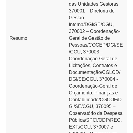
das Unidades Gestoras
370001 – Diretoria de
Gestão
Interna/DGI/SE/CGU,
370002 – Coordenação-
Resumo
Geral de Gestão de
Pessoas/COGEP/DGI/SE
/CGU, 370003 –
Coordenação-Geral de
Licitações, Contratos e
Documentação/CGLCD/
DGI/SE/CGU, 370004 -
Coordenação-Geral de
Orçamento, Finanças e
Contabilidade/CGCOF/D
GI/SE/CGU, 370095 –
Observatório da Despesa
Pública/SPCI/ODP/REC.
EXT./CGU, 370007 e