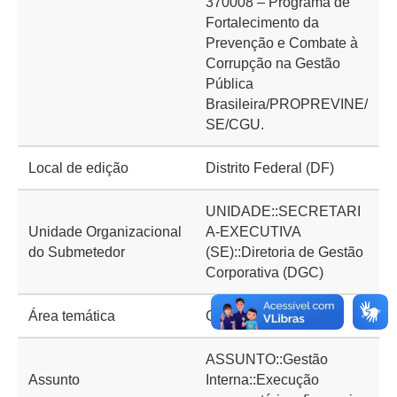
370008 – Programa de
Fortalecimento da
Prevenção e Combate à
Corrupção na Gestão
Pública
Brasileira/PROPREVINE/
SE/CGU.
Local de edição
Distrito Federal (DF)
UNIDADE::SECRETARI
Unidade Organizacional
A-EXECUTIVA
do Submetedor
(SE)::Diretoria de Gestão
Corporativa (DGC)
Área temática
Gestão Interna
ASSUNTO::Gestão
Assunto
Interna::Execução