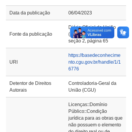
Data da publicação
06/04/2023
Diário Oficial da União
Fonte da publicação
(DOU) de 06/04/2023,
seção 2, página 65
https://basedeconhecime
URI
nto.cgu.gov.br/handle/1/1
6776
Detentor de Direitos
Controladoria-Geral da
Autorais
União (CGU)
Licenças::Domínio
Público::Condição
jurídica para as obras que
não possuem o elemento
do direito real ou de