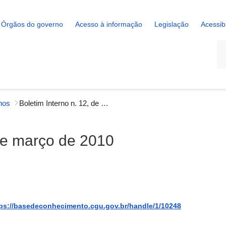
Órgãos do governo
Acesso à informação
Legislação
Acessib
La
rnos
Boletim Interno n. 12, de 26 de março de 2010
 de março de 2010
ps://basedeconhecimento.cgu.gov.br/handle/1/10248