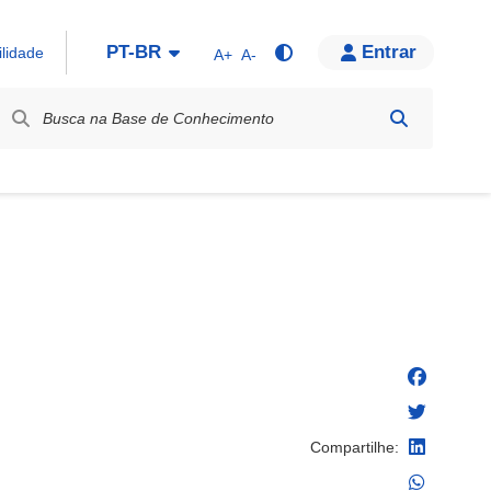
PT-BR
Entrar
ilidade
A+
A-
bel / Rótulo
Compartilhe: