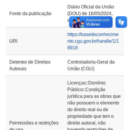
Diário Oficial da União
Fonte da publicação
(DOU) de 16/05/2024,
seção 2, página 47
https://basedeconhecime
URI
nto.cgu.gov.br/handle/1/1
8918
Detentor de Direitos
Controladoria-Geral da
Autorais
União (CGU)
Licenças::Domínio
Público::Condição
jurídica para as obras que
não possuem o elemento
do direito real ou de
propriedade que tem o
Permissões e restrições
direito autoral, não
de uso
havendo restrições de