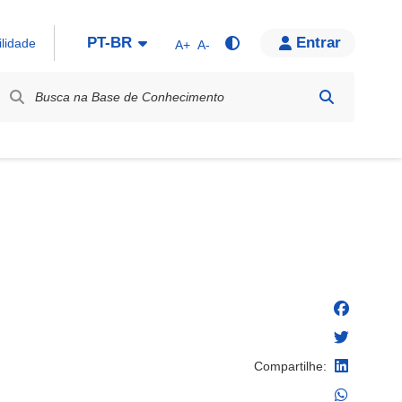
PT-BR
Entrar
ilidade
A+
A-
bel / Rótulo
Compartilhe: