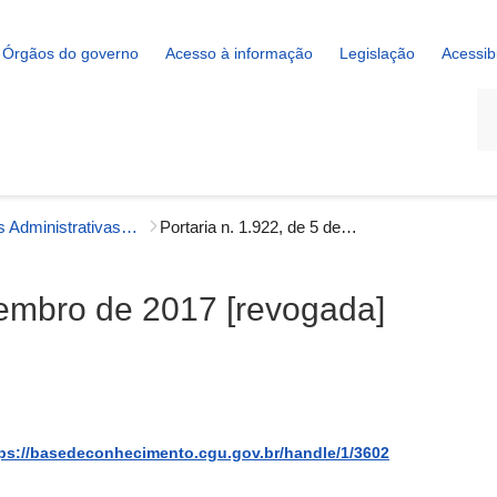
Órgãos do governo
Acesso à informação
Legislação
Acessib
La
Portarias Administrativas - Auditoria Interna
Portaria n. 1.922, de 5 de setembro de 2017 [revogada]
etembro de 2017 [revogada]
ps://basedeconhecimento.cgu.gov.br/handle/1/3602