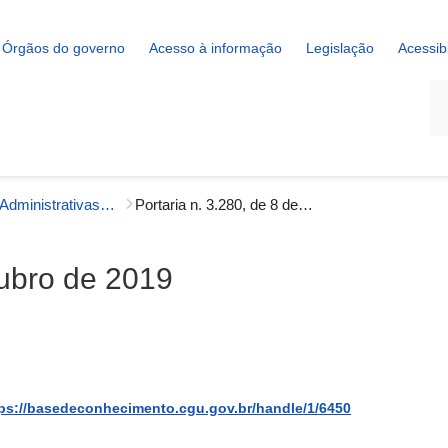
Órgãos do governo
Acesso à informação
Legislação
Acessib
La
Portarias Administrativas - Gestão Interna
Portaria n. 3.280, de 8 de outubro de 2019
tubro de 2019
ps://basedeconhecimento.cgu.gov.br/handle/1/6450