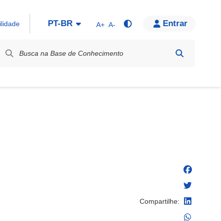
PT-BR
Entrar
ilidade
A+
A-
bel / Rótulo
Compartilhe: