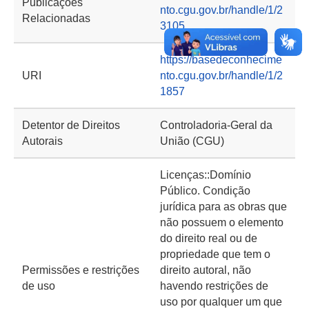
Publicações
nto.cgu.gov.br/handle/1/2
Relacionadas
3105
https://basedeconhecime
URI
nto.cgu.gov.br/handle/1/2
1857
Detentor de Direitos
Controladoria-Geral da
Autorais
União (CGU)
Licenças::Domínio
Público. Condição
jurídica para as obras que
não possuem o elemento
do direito real ou de
propriedade que tem o
Permissões e restrições
direito autoral, não
de uso
havendo restrições de
uso por qualquer um que