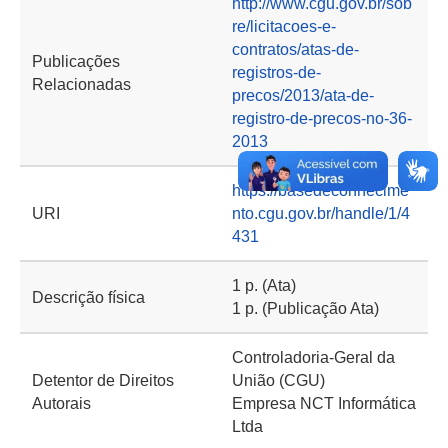
http://www.cgu.gov.br/sob
re/licitacoes-e-
contratos/atas-de-
Publicações
registros-de-
Relacionadas
precos/2013/ata-de-
registro-de-precos-no-36-
2013
https://basedeconhecime
URI
nto.cgu.gov.br/handle/1/4
431
1 p. (Ata)
Descrição física
1 p. (Publicação Ata)
Controladoria-Geral da
Detentor de Direitos
União (CGU)
Autorais
Empresa NCT Informática
Ltda