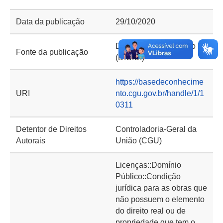
Data da publicação
29/10/2020
Diário Oficial da União
Fonte da publicação
(D.O.U.)
https://basedeconhecime
URI
nto.cgu.gov.br/handle/1/1
0311
Detentor de Direitos
Controladoria-Geral da
Autorais
União (CGU)
Licenças::Domínio
Público::Condição
jurídica para as obras que
não possuem o elemento
do direito real ou de
propriedade que tem o