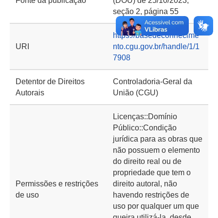
Fonte da publicação
(DOU) de 25/10/2023,
seção 2, página 55
https://basedeconhecime
URI
nto.cgu.gov.br/handle/1/1
7908
Detentor de Direitos
Controladoria-Geral da
Autorais
União (CGU)
Licenças::Domínio
Público::Condição
jurídica para as obras que
não possuem o elemento
do direito real ou de
propriedade que tem o
Permissões e restrições
direito autoral, não
de uso
havendo restrições de
uso por qualquer um que
queira utilizá-la, desde