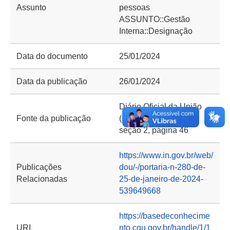
Assunto
pessoas
ASSUNTO::Gestão
Interna::Designação
Data do documento
25/01/2024
Data da publicação
26/01/2024
Diário Oficial da União
Fonte da publicação
(DOU) de 26/01/2024,
seção 2, página 46
https://www.in.gov.br/web/
Publicações
dou/-/portaria-n-280-de-
Relacionadas
25-de-janeiro-de-2024-
539649668
https://basedeconhecime
URI
nto.cgu.gov.br/handle/1/1