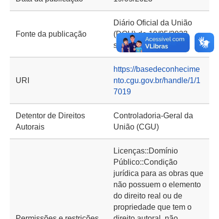
Diário Oficial da União
Fonte da publicação
(DOU) de 19/05/2023,
seção 2, página 53
https://basedeconhecime
URI
nto.cgu.gov.br/handle/1/1
7019
Detentor de Direitos
Controladoria-Geral da
Autorais
União (CGU)
Licenças::Domínio
Público::Condição
jurídica para as obras que
não possuem o elemento
do direito real ou de
propriedade que tem o
Permissões e restrições
direito autoral, não