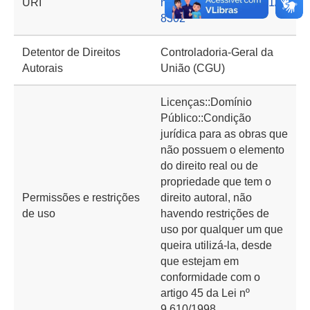
URI
nto.cgu.gov.br/handle/1/1
8302
Detentor de Direitos
Controladoria-Geral da
Autorais
União (CGU)
Licenças::Domínio
Público::Condição
jurídica para as obras que
não possuem o elemento
do direito real ou de
propriedade que tem o
Permissões e restrições
direito autoral, não
de uso
havendo restrições de
uso por qualquer um que
queira utilizá-la, desde
que estejam em
conformidade com o
artigo 45 da Lei nº
9.610/1998.