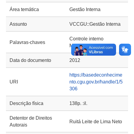
Área temática
Gestão Interna
Assunto
VCCGU::Gestão Interna
Controle interno
Palavras-chaves
Momento do controle
Data do documento
2012
https://basedeconhecime
URI
nto.cgu.gov.br/handle/1/5
306
Descrição física
138p. :il.
Detentor de Direitos
Ruitá Leite de Lima Neto
Autorais