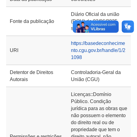
Diário Oficial da união
Fonte da publicação
(DOU) de 03/06/2025,
seção 2, página 46
https://basedeconhecime
URI
nto.cgu.gov.br/handle/1/2
1098
Detentor de Direitos
Controladoria-Geral da
Autorais
União (CGU)
Licenças::Domínio
Público. Condição
jurídica para as obras que
não possuem o elemento
do direito real ou de
propriedade que tem o
Permissões e restrições
direito autoral, não