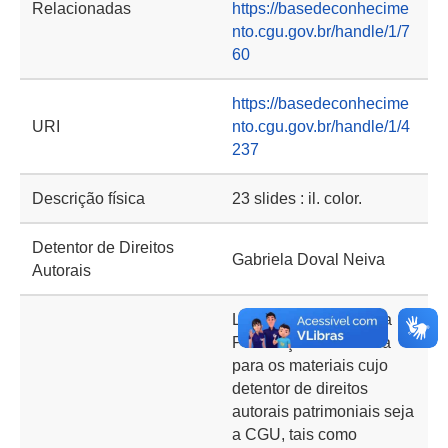
Relacionadas
https://basedeconhecime
nto.cgu.gov.br/handle/1/7
60
https://basedeconhecime
URI
nto.cgu.gov.br/handle/1/4
237
Descrição física
23 slides : il. color.
Detentor de Direitos
Gabriela Doval Neiva
Autorais
Licenças::Padrão para
Publicações::Utilizada
para os materiais cujo
detentor de direitos
autorais patrimoniais seja
a CGU, tais como