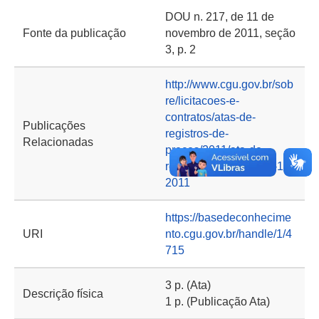
DOU n. 217, de 11 de
Fonte da publicação
novembro de 2011, seção
3, p. 2
http://www.cgu.gov.br/sob
re/licitacoes-e-
contratos/atas-de-
Publicações
registros-de-
Relacionadas
precos/2011/ata-de-
registro-de-precos-no-11-
2011
https://basedeconhecime
URI
nto.cgu.gov.br/handle/1/4
715
3 p. (Ata)
Descrição física
1 p. (Publicação Ata)