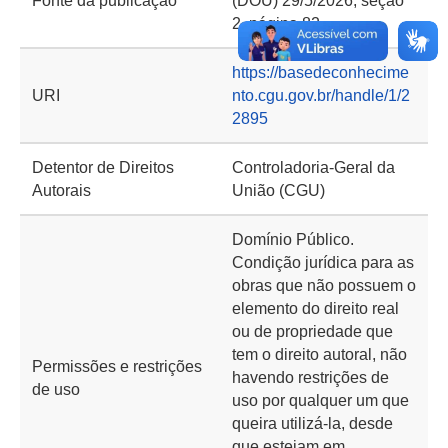
Fonte da publicação
(DOU) 29/5/2026, seção
2, página 82
https://basedeconhecime
URI
nto.cgu.gov.br/handle/1/2
2895
Detentor de Direitos
Controladoria-Geral da
Autorais
União (CGU)
Domínio Público.
Condição jurídica para as
obras que não possuem o
elemento do direito real
ou de propriedade que
tem o direito autoral, não
Permissões e restrições
havendo restrições de
de uso
uso por qualquer um que
queira utilizá-la, desde
que estejam em