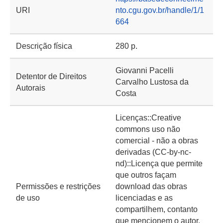
URI
nto.cgu.gov.br/handle/1/1
664
Descrição física
280 p.
Giovanni Pacelli
Detentor de Direitos
Carvalho Lustosa da
Autorais
Costa
Licenças::Creative
commons uso não
comercial - não a obras
derivadas (CC-by-nc-
nd)::Licença que permite
que outros façam
Permissões e restrições
download das obras
de uso
licenciadas e as
compartilhem, contanto
que mencionem o autor,