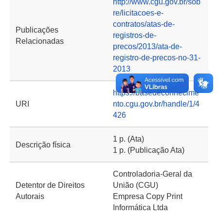
http://www.cgu.gov.br/sob
re/licitacoes-e-
contratos/atas-de-
Publicações
registros-de-
Relacionadas
precos/2013/ata-de-
registro-de-precos-no-31-
2013
https://basedeconhecime
URI
nto.cgu.gov.br/handle/1/4
426
1 p. (Ata)
Descrição física
1 p. (Publicação Ata)
Controladoria-Geral da
Detentor de Direitos
União (CGU)
Autorais
Empresa Copy Print
Informática Ltda