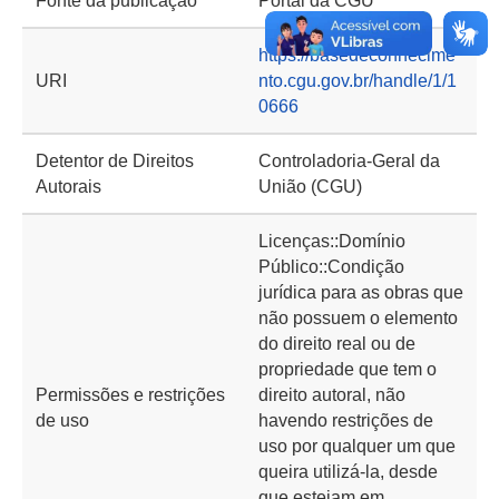
Fonte da publicação
Portal da CGU
https://basedeconhecime
URI
nto.cgu.gov.br/handle/1/1
0666
Detentor de Direitos
Controladoria-Geral da
Autorais
União (CGU)
Licenças::Domínio
Público::Condição
jurídica para as obras que
não possuem o elemento
do direito real ou de
propriedade que tem o
Permissões e restrições
direito autoral, não
de uso
havendo restrições de
uso por qualquer um que
queira utilizá-la, desde
que estejam em