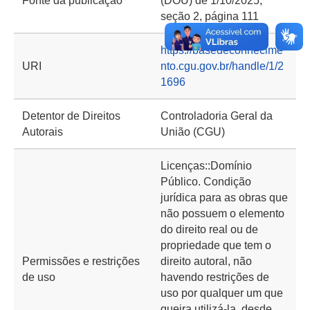
Fonte da publicação
(DOU) de 1/10/2025,
seção 2, página 111
https://basedeconhecime
URI
nto.cgu.gov.br/handle/1/2
1696
Detentor de Direitos
Controladoria Geral da
Autorais
União (CGU)
Licenças::Domínio
Público. Condição
jurídica para as obras que
não possuem o elemento
do direito real ou de
propriedade que tem o
Permissões e restrições
direito autoral, não
de uso
havendo restrições de
uso por qualquer um que
queira utilizá-la, desde