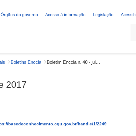
Órgãos do governo
Acesso à informação
Legislação
Acessib
La
ais
Boletins Enccla
Boletim Enccla n. 40 - julho de 2017
de 2017
ps://basedeconhecimento.cgu.gov.br/handle/1/2249