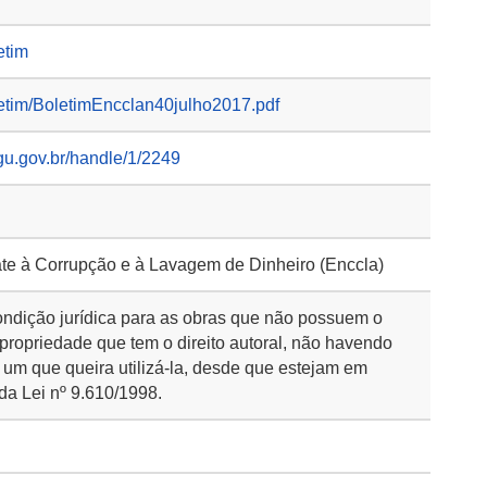
etim
oletim/BoletimEncclan40julho2017.pdf
gu.gov.br/handle/1/2249
te à Corrupção e à Lavagem de Dinheiro (Enccla)
ondição jurídica para as obras que não possuem o
 propriedade que tem o direito autoral, não havendo
 um que queira utilizá-la, desde que estejam em
da Lei nº 9.610/1998.