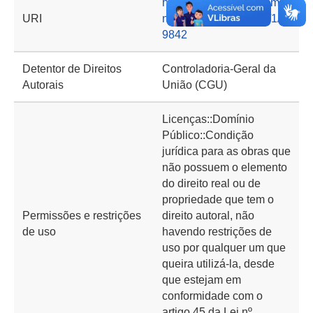
https://basedeconhecime
URI
nto.cgu.gov.br/handle/1/1
9842
Detentor de Direitos
Controladoria-Geral da
Autorais
União (CGU)
Licenças::Domínio
Público::Condição
jurídica para as obras que
não possuem o elemento
do direito real ou de
propriedade que tem o
Permissões e restrições
direito autoral, não
de uso
havendo restrições de
uso por qualquer um que
queira utilizá-la, desde
que estejam em
conformidade com o
artigo 45 da Lei nº