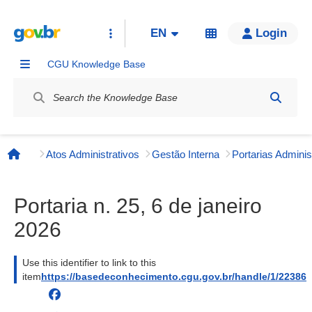
EN
Login
CGU Knowledge Base
Label
Atos Administrativos
Gestão Interna
Página inicial
Portaria n. 25, 6 de janeiro
2026
Use this identifier to link to this
item
https://basedeconhecimento.cgu.gov.br/handle/1/22386