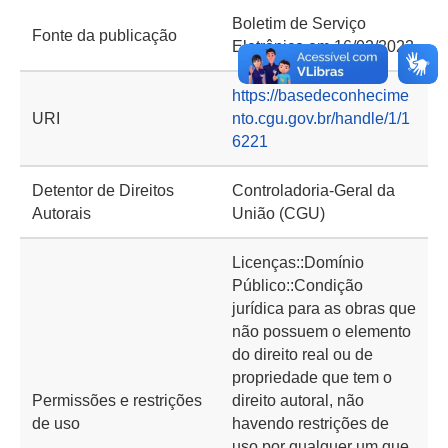
Boletim de Serviço
Fonte da publicação
Eletrônico em 16/02/2023
https://basedeconhecime
URI
nto.cgu.gov.br/handle/1/1
6221
Detentor de Direitos
Controladoria-Geral da
Autorais
União (CGU)
Licenças::Domínio
Público::Condição
jurídica para as obras que
não possuem o elemento
do direito real ou de
propriedade que tem o
Permissões e restrições
direito autoral, não
de uso
havendo restrições de
uso por qualquer um que