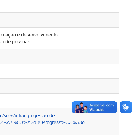
citação e desenvolvimento
ão de pessoas
m/sites/intracgu-gestao-de-
%C3%A7%C3%A3o-e-Progress%C3%A3o-