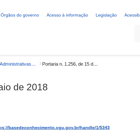
Órgãos do governo
Acesso à informação
Legislação
Acessib
La
Portarias Administrativas - Gestão Interna
Portaria n. 1.256, de 15 de maio de 2018
maio de 2018
ps://basedeconhecimento.cgu.gov.br/handle/1/5343