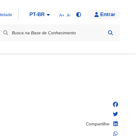
PT-BR
Entrar
ilidade
A+
A-
bel / Rótulo
Compartilhe: