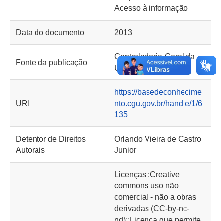
Acesso à informação
Data do documento
2013
Controladoria-Geral da
Fonte da publicação
União (CGU)
https://basedeconhecime
URI
nto.cgu.gov.br/handle/1/6
135
Detentor de Direitos
Orlando Vieira de Castro
Autorais
Junior
Licenças::Creative
commons uso não
comercial - não a obras
derivadas (CC-by-nc-
nd)::Licença que permite