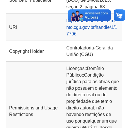
Source of Publication
(DOU) de 14/09/2023,
seção 2, página 68
https://basedeconhecime
URI
nto.cgu.gov.br/handle/1/1
7796
Controladoria-Geral da
Copyright Holder
União (CGU)
Licenças::Domínio
Público::Condição
jurídica para as obras que
não possuem o elemento
do direito real ou de
propriedade que tem o
Permissions and Usage
direito autoral, não
Restrictions
havendo restrições de
uso por qualquer um que
queira utilizá-la, desde