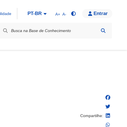
PT-BR
Entrar
ilidade
A+
A-
bel / Rótulo
Compartilhe: