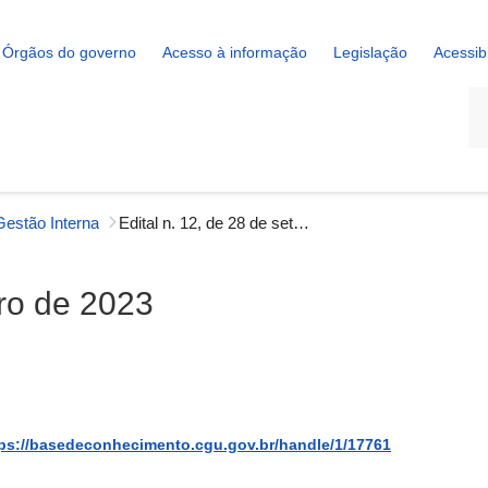
Órgãos do governo
Acesso à informação
Legislação
Acessib
La
 Gestão Interna
Edital n. 12, de 28 de setembro de 2023
bro de 2023
ps://basedeconhecimento.cgu.gov.br/handle/1/17761