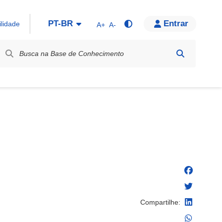
PT-BR
Entrar
ilidade
A+
A-
bel / Rótulo
Compartilhe: