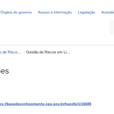
Órgãos do governo
Acesso à informação
Legislação
Acessib
La
Gerenciamento de Riscos e Controles Internos da CGU
Gestão de Riscos em Licitações
ões
ps://basedeconhecimento.cgu.gov.br/handle/1/16685