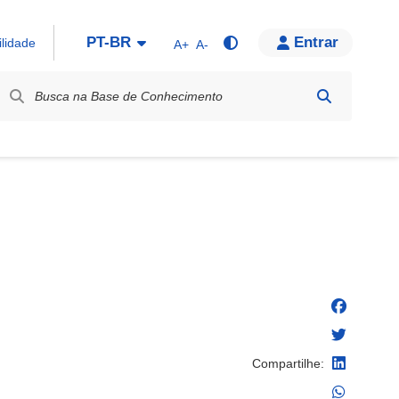
PT-BR
Entrar
ilidade
A+
A-
bel / Rótulo
Compartilhe: