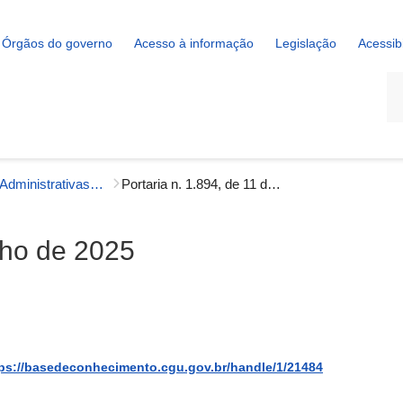
Órgãos do governo
Acesso à informação
Legislação
Acessib
La
Portarias Administrativas - Gestão Interna
Portaria n. 1.894, de 11 de julho de 2025
ulho de 2025
ps://basedeconhecimento.cgu.gov.br/handle/1/21484