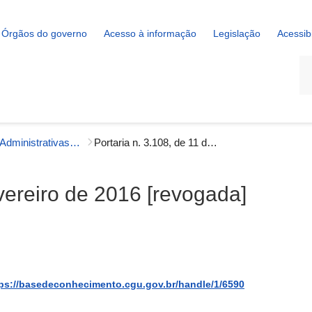
Órgãos do governo
Acesso à informação
Legislação
Acessib
La
Portarias Administrativas - Gestão Interna
Portaria n. 3.108, de 11 de fevereiro de 2016 [revogada]
evereiro de 2016 [revogada]
ps://basedeconhecimento.cgu.gov.br/handle/1/6590