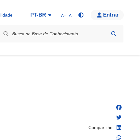
PT-BR
Entrar
ilidade
A+
A-
bel / Rótulo
Compartilhe: