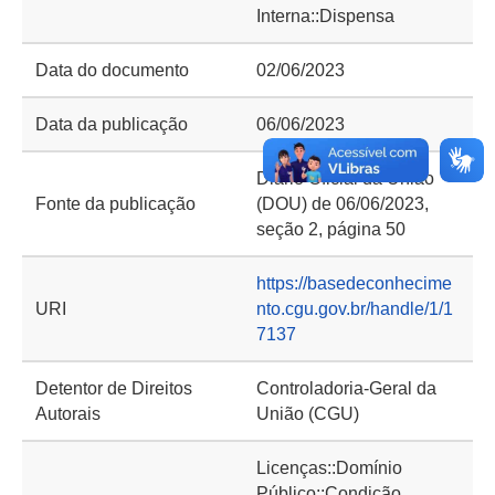
Interna::Dispensa
Data do documento
02/06/2023
Data da publicação
06/06/2023
Diário Oficial da União
Fonte da publicação
(DOU) de 06/06/2023,
seção 2, página 50
https://basedeconhecime
URI
nto.cgu.gov.br/handle/1/1
7137
Detentor de Direitos
Controladoria-Geral da
Autorais
União (CGU)
Licenças::Domínio
Público::Condição