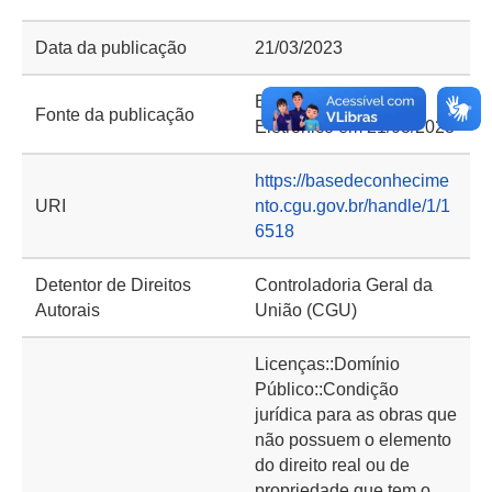
Data da publicação
21/03/2023
Boletim de Serviço
Fonte da publicação
Eletrônico em 21/03/2023
https://basedeconhecime
URI
nto.cgu.gov.br/handle/1/1
6518
Detentor de Direitos
Controladoria Geral da
Autorais
União (CGU)
Licenças::Domínio
Público::Condição
jurídica para as obras que
não possuem o elemento
do direito real ou de
propriedade que tem o