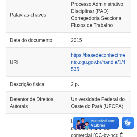
Processo Administrativo
Disciplinar (PAD)
Palavras-chaves
Corregedoria Seccional
Fluxos de Trabalho
Data do documento
2015
https://basedeconhecime
URI
nto.cgu.gov.br/handle/1/4
535
Descrição física
2 p.
Detentor de Direitos
Universidade Federal do
Autorais
Oeste do Pará (UFOPA)
Licenças::Creative
commons uso não
comercial (CC-by-nc)::É