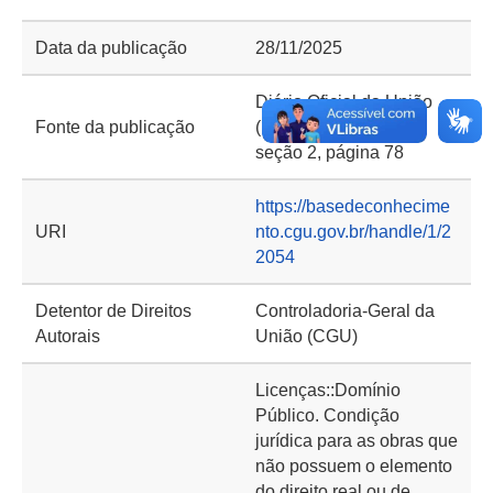
Data da publicação
28/11/2025
Diário Oficial da União
Fonte da publicação
(DOU) de 28/11/2025,
seção 2, página 78
https://basedeconhecime
URI
nto.cgu.gov.br/handle/1/2
2054
Detentor de Direitos
Controladoria-Geral da
Autorais
União (CGU)
Licenças::Domínio
Público. Condição
jurídica para as obras que
não possuem o elemento
do direito real ou de