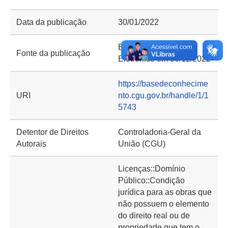
Data da publicação
30/01/2022
Boletim de Serviço
Fonte da publicação
Eletrônico em 30/12/2022
https://basedeconhecime
URI
nto.cgu.gov.br/handle/1/1
5743
Detentor de Direitos
Controladoria-Geral da
Autorais
União (CGU)
Licenças::Domínio
Público::Condição
jurídica para as obras que
não possuem o elemento
do direito real ou de
propriedade que tem o