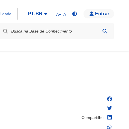
PT-BR
Entrar
ilidade
A+
A-
bel / Rótulo
Compartilhe: