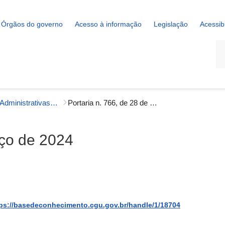
Órgãos do governo
Acesso à informação
Legislação
Acessib
La
Portarias Administrativas - Gestão Interna
Portaria n. 766, de 28 de março de 2024
rço de 2024
ps://basedeconhecimento.cgu.gov.br/handle/1/18704