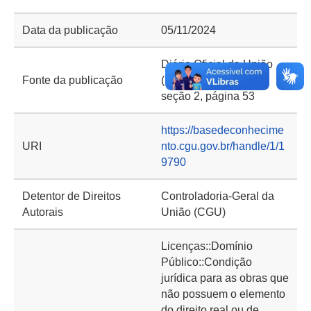
Data da publicação
05/11/2024
Diário Oficial da União
Fonte da publicação
(DOU) de 05/11/2024,
seção 2, página 53
https://basedeconhecime
URI
nto.cgu.gov.br/handle/1/1
9790
Detentor de Direitos
Controladoria-Geral da
Autorais
União (CGU)
Licenças::Domínio
Público::Condição
jurídica para as obras que
não possuem o elemento
do direito real ou de