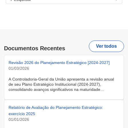
Ver todos
Documentos Recentes
Revisão 2026 do Planejamento Estratégico [2024-2027]
01/03/2026
A Controladoria-Geral da União apresenta a revisão anual
de seu Plano Estratégico Institucional (2024-2027),
consolidando avanços significativos na maturidade
organizacional. O projeto CGU+Gestão estabeleceu
estrutura sistemática de metas para todas as unidades.
Mantendo sua identidade estratégica, a CGU atualiza
Relatório de Avaliação do Planejamento Estratégico:
resultados-chave conforme prioridades de 2026. Este plano
exercício 2025
detalha seis objetivos estratégicos, iniciativas prioritárias e
01/01/2026
modelo de desdobramento de metas, reafirmando o
compromisso institucional com a defesa do patrimônio