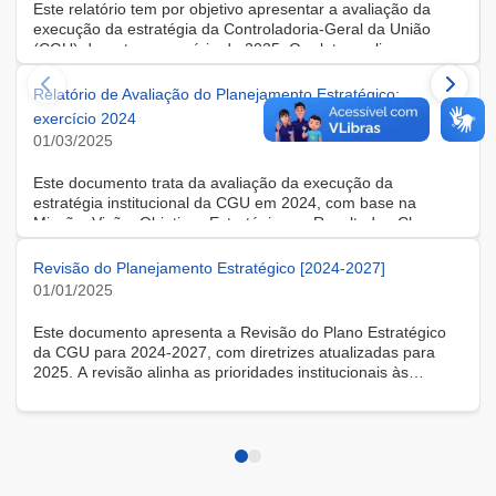
Este relatório tem por objetivo apresentar a avaliação da
público, transparência e integridade na gestão.
execução da estratégia da Controladoria-Geral da União
(CGU) durante o exercício de 2025. O relato avalia o
desempenho da CGU em relação à estratégia vigente em
2025, cujos principais direcionadores incluem Missão, Visão
Relatório de Avaliação do Planejamento Estratégico:
e Objetivos Estratégicos, com seus respectivos Resultados-
exercício 2024
Chave (Key Results–KR).
01/03/2025
Este documento trata da avaliação da execução da
estratégia institucional da CGU em 2024, com base na
Missão, Visão, Objetivos Estratégicos e Resultados-Chave
(KR), a partir das informações consolidadas pelas unidades
do órgão.
Revisão do Planejamento Estratégico [2024-2027]
01/01/2025
Este documento apresenta a Revisão do Plano Estratégico
da CGU para 2024-2027, com diretrizes atualizadas para
2025. A revisão alinha as prioridades institucionais às
demandas atuais, fortalecendo transparência, integridade e
combate à corrupção. O plano mantém a identidade
estratégica da CGU e amplia sua atuação, garantindo mais
eficiência e impacto na gestão pública.