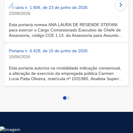
Auditoria de Políticas de Infraestrutura da Secretaria Federal
Portaria n. 1.606, de 23 de junho de 2026
de Controle Interno da Controladoria-Geral da União.
23/06/2026
Esta portaria nomea ANA LAURA DE RESENDE STEFANI
para exercer o Cargo Comissionado Executivo de Chefe de
Assessoria, código CCE 1.13, da Assessoria para Assuntos
Parlamentares e Federativos da Controladoria-Geral da
União.
Portaria n. 6.428, de 15 de junho de 2026
15/06/2026
Esta portaria autoriza na modalidade indicação consensual,
a alteração de exercício da empregada pública Carmen
Lucia Patta Oliveira, matrícula nº 1031960, Analista Superior
II - Administrador, do quadro de pessoal da Empresa
Brasileira de Infraestrutura Aeroportuária - INFRAERO para
composição da força de trabalho na Controladoria Geral da
União - CGU, por prazo indeterminado, com custo mensal de
reembolso de R$ 20.307,15 (vinte mil, trezentos e sete reais
e quinze centavos), incluindo tributos, encargos sociais,
encargos trabalhistas e demais parcelas previstas no art. 25
do Decreto nº 10.835, de 14 de outubro de 2021, para o
órgão solicitante.