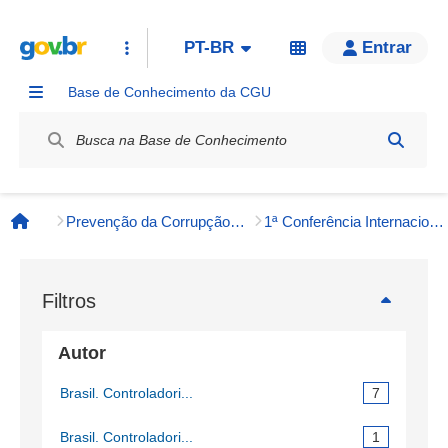
PT-BR
Entrar
Base de Conhecimento da CGU
Label / Rótulo
Prevenção da Corrupção, Integridade e Transparência Pública
1ª Conferência Internacional de Promoção da Integridade
Página inicial
Filtros
Autor
Brasil. Controladori...
7
Brasil. Controladori...
1