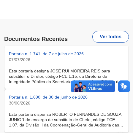
Ver todos
Documentos Recentes
Portaria n. 1.741, de 7 de julho de 2026
07/07/2026
Esta portaria designa JOSÉ RUI MOREIRA REIS para
substituir o Diretor, código FCE 1.15, da Diretoria de
Integridade Pública da Secretaria de Integridade Pública da
Controladoria-Geral da União, em seus afastamentos e
impedimentos legais ou regulamentares, no período de 8 a
Portaria n. 1.690, de 30 de junho de 2026
10 de julho de 2026.
30/06/2026
Esta portaria dispensa ROBERTO FERNANDES DE SOUZA
JUNIOR do encargo de substituto de Chefe, código FCE
1.07, da Divisão II da Coordenação-Geral de Auditoria das
Áreas de Transportes, Portos e Aviação Civil da Diretoria de