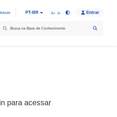
PT-BR
Entrar
ilidade
A+
A-
bel / Rótulo
in para acessar