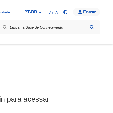
PT-BR
Entrar
ilidade
A+
A-
bel / Rótulo
in para acessar