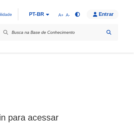
PT-BR
Entrar
ilidade
A+
A-
bel / Rótulo
in para acessar