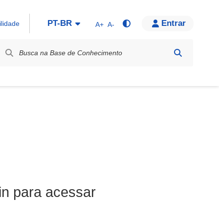
PT-BR
Entrar
ilidade
A+
A-
bel / Rótulo
in para acessar